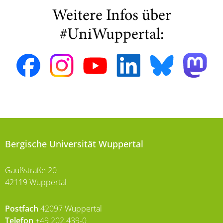
Weitere Infos über
#UniWuppertal:
Bergische Universität Wuppertal
Gaußstraße 20
42119 Wuppertal
Postfach
42097 Wuppertal
Telefon
+49 202 439-0